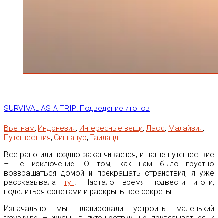
18
Фев
SURVIVAL ASIA TRIP: Подведение итогов
Вьетнам
,
Индонезия
,
Интересные вещи
,
Лаос
,
Малайзия
,
Путешествия
,
Сингапур
,
Таиланд
Все рано или поздно заканчивается, и наше путешествие
– не исключение. О том, как нам было грустно
возвращаться домой и прекращать странствия, я уже
рассказывала
тут
. Настало время подвести итоги,
поделиться советами и раскрыть все секреты.
Изначально мы планировали устроить маленький
traveliving
– жизнь в путешествии, не привязываться к