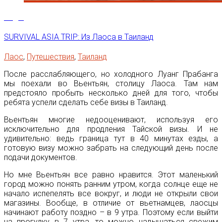
31
Дек
SURVIVAL ASIA TRIP: Из Лаоса в Таиланд
Лаос
,
Путешествия
,
Таиланд
После расслабляющего, но холодного Луанг Прабанга
мы поехали во Вьентьян, столицу Лаоса. Там нам
предстояло пробыть несколько дней для того, чтобы
ребята успели сделать себе визы в Таиланд.
Вьентьян многие недооценивают, используя его
исключительно для продления Тайской визы. И не
удивительно: ведь граница тут в 40 минутах езды, а
готовую визу можно забрать на следующий день после
подачи документов.
Но мне Вьентьян все равно нравится. Этот маленький
город можно понять ранним утром, когда солнце еще не
начало испепелять все вокруг, и люди не открыли свои
магазины. Вообще, в отличие от вьетнамцев, лаосцы
начинают работу поздно – в 9 утра. Поэтому если выйти
на прогулку в 7 утра, то можно надышаться свежим