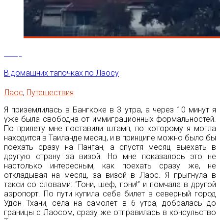
4
Мар
В домашних тапочках по Лаосу
Лаос
,
Путешествия
Я приземлилась в Бангкоке в 3 утра, а через 10 минут я
уже была свободна от иммиграционных формальностей.
По прилету мне поставили штамп, по которому я могла
находится в Таиланде месяц, и в принципе можно было бы
поехать сразу на Панган, а спустя месяц выехать в
другую страну за визой. Но мне показалось это не
настолько интересным, как поехать сразу же, не
откладывая на месяц, за визой в Лаос. Я прыгнула в
такси со словами: “Гони, шеф, гони!” и помчала в другой
аэропорт. По пути купила себе билет в северный город
Удон Тхани, села на самолет в 6 утра, добралась до
границы с Лаосом, сразу же отправилась в консульство