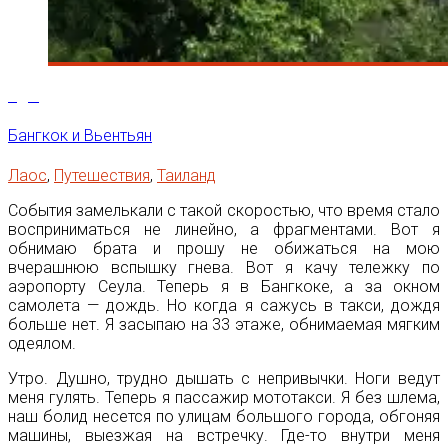
2
Дек
Бангкок и Вьентьян
Лаос
,
Путешествия
,
Таиланд
События замелькали с такой скоростью, что время стало
восприниматься не линейно, а фрагментами. Вот я
обнимаю брата и прошу не обижаться на мою
вчерашнюю вспышку гнева. Вот я качу тележку по
аэропорту Сеула. Теперь я в Бангкоке, а за окном
самолета — дождь. Но когда я сажусь в такси, дождя
больше нет. Я засыпаю на 33 этаже, обнимаемая мягким
одеялом.
Утро. Душно, трудно дышать с непривычки. Ноги ведут
меня гулять. Теперь я пассажир мототакси. Я без шлема,
наш болид несется по улицам большого города, обгоняя
машины, выезжая на встречку. Где-то внутри меня