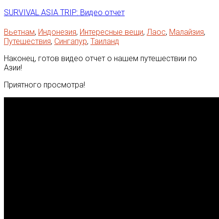
SURVIVAL ASIA TRIP: Видео отчет
Вьетнам
,
Индонезия
,
Интересные вещи
,
Лаос
,
Малайзия
,
Путешествия
,
Сингапур
,
Таиланд
Наконец, готов видео отчет о нашем путешествии по
Азии!
Приятного просмотра!