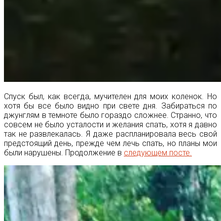
Спуск был, как всегда, мучителен для моих коленок. Но
хотя бы все было видно при свете дня. Забираться по
джунглям в темноте было гораздо сложнее. Странно, что
совсем не было усталости и желания спать, хотя я давно
так не развлекалась. Я даже распланировала весь свой
предстоящий день, прежде чем лечь спать, но планы мои
были нарушены. Продолжение в
следующем посте.