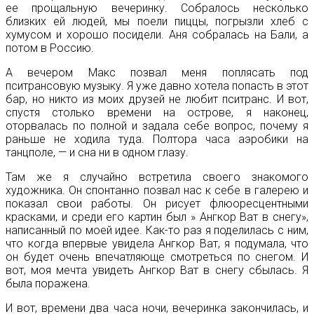
ее прощальную вечеринку. Собралось несколько
близких ей людей, мы поели пиццы, погрызли хлеб с
хумусом и хорошо посидели. Аня собралась на Бали, а
потом в Россию.
А вечером Макс позвал меня поплясать под
пситрансовую музыку. Я уже давно хотела попасть в этот
бар, но никто из моих друзей не любит пситранс. И вот,
спустя столько времени на острове, я наконец,
оторвалась по полной и задала себе вопрос, почему я
раньше не ходила туда. Полтора часа аэробики на
танцполе, — и сна ни в одном глазу.
Там же я случайно встретила своего знакомого
художника. Он спонтанно позвал нас к себе в галерею и
показал свои работы. Он рисует флюоресцентными
красками, и среди его картин был » Ангкор Ват в снегу»,
написанный по моей идее. Как-то раз я поделилась с ним,
что когда впервые увидела Ангкор Ват, я подумала, что
он будет очень впечатляюще смотреться по снегом. И
вот, моя мечта увидеть Ангкор Ват в снегу сбылась. Я
была поражена.
И вот, времени два часа ночи, вечеринка закончилась, и