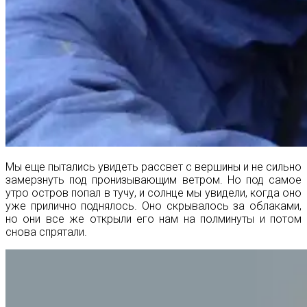
Мы еще пытались увидеть рассвет с вершины и не сильно
замерзнуть под пронизывающим ветром. Но под самое
утро остров попал в тучу, и солнце мы увидели, когда оно
уже прилично поднялось. Оно скрывалось за облаками,
но они все же открыли его нам на полминуты и потом
снова спрятали.