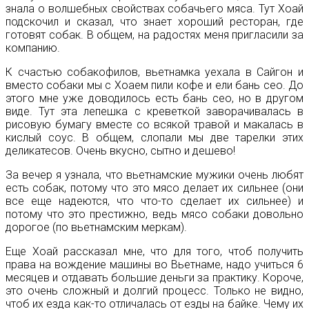
знала о волшебных свойствах собачьего мяса. Тут Хоай
подскочил и сказал, что знает хороший ресторан, где
готовят собак. В общем, на радостях меня пригласили за
компанию.
К счастью собакофилов, вьетнамка уехала в Сайгон и
вместо собаки мы с Хоаем пили кофе и ели бань сео. До
этого мне уже доводилось есть бань сео, но в другом
виде. Тут эта лепешка с креветкой заворачивалась в
рисовую бумагу вместе со всякой травой и макалась в
кислый соус. В общем, слопали мы две тарелки этих
деликатесов. Очень вкусно, сытно и дешево!
За вечер я узнала, что вьетнамские мужики очень любят
есть собак, потому что это мясо делает их сильнее (они
все еще надеются, что что-то сделает их сильнее) и
потому что это престижно, ведь мясо собаки довольно
дорогое (по вьетнамским меркам).
Еще Хоай рассказал мне, что для того, чтоб получить
права на вождение машины во Вьетнаме, надо учиться 6
месяцев и отдавать большие деньги за практику. Короче,
это очень сложный и долгий процесс. Только не видно,
чтоб их езда как-то отличалась от езды на байке. Чему их