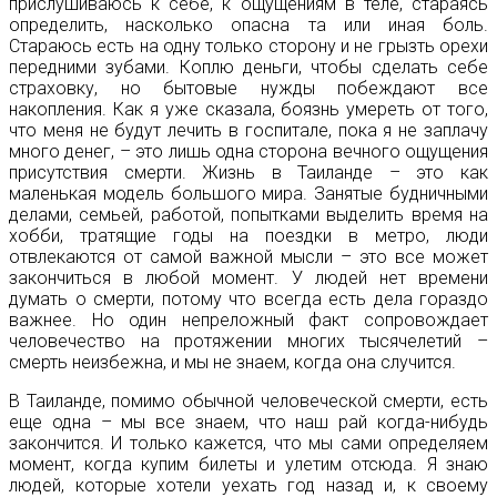
прислушиваюсь к себе, к ощущениям в теле, стараясь
определить, насколько опасна та или иная боль.
Стараюсь есть на одну только сторону и не грызть орехи
передними зубами. Коплю деньги, чтобы сделать себе
страховку, но бытовые нужды побеждают все
накопления.
Как я уже сказала, боязнь умереть от того,
что меня не будут лечить в госпитале, пока я не заплачу
много денег, – это лишь одна сторона вечного ощущения
присутствия смерти. Жизнь в Таиланде – это как
маленькая модель большого мира. Занятые будничными
делами, семьей, работой, попытками выделить время на
хобби, тратящие годы на поездки в метро, люди
отвлекаются от самой важной мысли – это все может
закончиться в любой момент. У людей нет времени
думать о смерти, потому что всегда есть дела гораздо
важнее. Но один непреложный факт сопровождает
человечество на протяжении многих тысячелетий –
смерть неизбежна, и мы не знаем, когда она случится.
В Таиланде, помимо обычной человеческой смерти, есть
еще одна – мы все знаем, что наш рай когда-нибудь
закончится. И только кажется, что мы сами определяем
момент, когда купим билеты и улетим отсюда. Я знаю
людей, которые хотели уехать год назад и, к своему