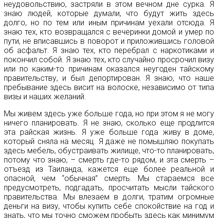
неудовольствию, застряли в этом вечном дне сурка. Я
знаю людей, которые думали, что будут жить здесь
долго, но по тем или иным причинам уехали отсюда. Я
знаю тех, кто возвращался с вечеринки домой и умер по
пути, не вписавшись в поворот и приложившись головой
об асфальт. Я знаю тех, кто перебрал с наркотиками и
покончил собой. Я знаю тех, кто случайно просрочил визу
или по каким-то причинам оказался неугоден тайскому
правительству, и был депортирован. Я знаю, что наше
пребывание здесь висит на волоске, независимо от типа
визы и наших желаний.
Мы живем здесь уже больше года, но при этом я не могу
ничего планировать. Я не знаю, сколько еще продлится
эта райская жизнь. Я уже больше года живу в доме,
который сняла на месяц. Я даже не помышляю покупать
здесь мебель, обустраивать жилище, что-то планировать,
потому что знаю, – смерть где-то рядом, и эта смерть –
отъезд из Таиланда, кажется еще более реальной и
опасной, чем “обычная” смерть. Мы стараемся все
предусмотреть, подгадать, просчитать мысли тайского
правительства. Мы влезаем в долги, тратим огромные
деньги на визу, чтобы купить себе спокойствие на год и
знать, что мы точно сможем пробыть здесь как минимум