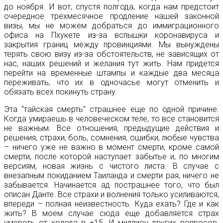
до ноября. И вот, спустя полгода, когда нам предстоит
очередное трехмесячное продление нашей законной
визы, мы не можем добраться до иммиграционного
офиса на Пхукете из-за вспышки коронавируса и
закрытия границ между провинциями. Мы вынуждены
терять свою визу из-за обстоятельств, не зависящих от
нас, наших решений и желания тут жить. Нам придется
перейти на временные штампы и каждые два месяца
переживать, что их в одночасье могут отменить и
обязать всех покинуть страну.
Эта “тайская смерть” страшнее еще по одной причине.
Когда умираешь в человеческом теле, то все становится
не важным. Все отношения, предыдущие действия и
решения, страхи, боль, сомнения, ошибки, любые чувства
– ничего уже не важно в момент смерти, кроме самой
смерти, после которой наступает забытье и, по многим
версиям, новая жизнь с чистого листа. В случае с
внезапным покиданием Таиланда и смерти рая, ничего не
забывается. Начинается ад пострашнее того, что был
описан Данте. Все страхи и волнения только усиливаются,
впереди – полная неизвестность. Куда ехать? Где и как
жить? В моем случае сюда еще добавляется страх
умереть от холода в +15. И миллион других вопросов.