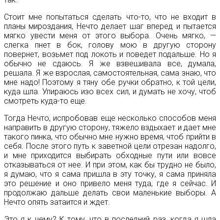
Стоит мне попытаться сделать что-то, что не входит в
планы мироздания, Нечто делает шаг вперед и пытается
мягко увести меня от этого выбора. Очень мягко, —
слегка пнет в бок, голову мою в другую сторону
повернет, возьмет под локоть и поведет подальше. Но я
обычно не сдаюсь. Я же взвешивала все, думала,
решала. Я же взрослая, самостоятельная, сама знаю, что
мне надо! Поэтому я тяну обе ручки обратно, к той цели,
куда шла. Упираюсь изо всех сил, и думать не хочу, чтоб
смотреть куда-то еще.
Тогда Нечто, испробовав еще несколько способов меня
направить в другую сторону, тяжело вздыхает и дает мне
такого пинка, что обычно мне нужно время, чтоб прийти в
себя. После этого путь к заветной цели отрезан надолго,
и мне приходится выбирать обходные пути или вовсе
отказываться от нее. И при этом, как бы трудно не было,
я думаю, что я сама пришла в эту точку, я сама приняла
это решение и оно привело меня туда, где я сейчас. И
продолжаю дальше делать свои маленькие выборы. А
Нечто опять затаится и ждет.
Это я к чему? К тому, что в последний раз, когда я шла