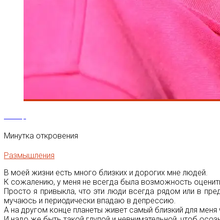
11
Мар
Минутка откровения
Размышления
В моей жизни есть много близких и дорогих мне людей.
К сожалению, у меня не всегда была возможность оценить 
Просто я привыкла, что эти люди всегда рядом или в пр
мучаюсь и периодически впадаю в депрессию.
А на другом конце планеты живет самый близкий для меня 
И надо же быть такой глупой и невнимательной, чтоб осоз