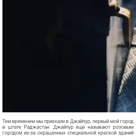
Тем временем мы приехали в Джайпур, первый мой город
в штате Раджастан. Джайпур еще называют розовым
городом из-за окрашенных специальной краской зданий