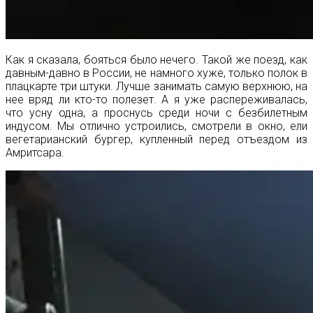
Как я сказала, бояться было нечего. Такой же поезд, как
давным-давно в России, не намного хуже, только полок в
плацкарте три штуки. Лучше занимать самую верхнюю, на
нее вряд ли кто-то полезет. А я уже распереживалась,
что усну одна, а проснусь среди ночи с безбилетным
индусом. Мы отлично устроились, смотрели в окно, ели
вегетарианский бургер, купленный перед отъездом из
Амритсара.