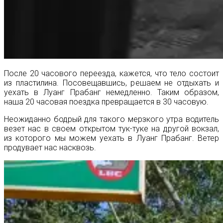
После 20 часового переезда, кажется, что тело состоит
из пластилина. Посовещавшись, решаем не отдыхать и
уехать в Луанг Прабанг немедленно. Таким образом,
наша 20 часовая поездка превращается в 30 часовую.
Неожиданно бодрый для такого мерзкого утра водитель
везет нас в своем открытом тук-туке на другой вокзал,
из которого мы можем уехать в Луанг Прабанг. Ветер
продувает нас насквозь.