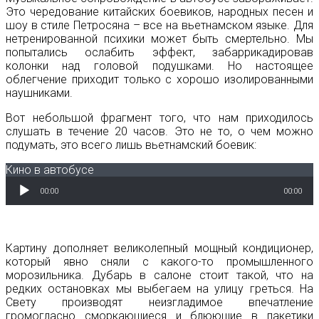
Это чередование китайских боевиков, народных песен и
шоу в стиле Петросяна – все на вьетнамском языке. Для
нетренированной психики может быть смертельно. Мы
попытались ослабить эффект, забаррикадировав
колонки над головой подушками. Но настоящее
облегчение приходит только с хорошо изолированными
наушниками.
Вот небольшой фрагмент того, что нам приходилось
слушать в течение 20 часов. Это не то, о чем можно
подумать, это всего лишь вьетнамский боевик:
Кино в автобусе
Аудиоплеер
00:00
00:00
Картину дополняет великолепный мощный кондиционер,
который явно сняли с какого-то промышленного
морозильника. Дубарь в салоне стоит такой, что на
редких остановках мы выбегаем на улицу греться. На
Свету производят неизгладимое впечатление
громогласно сморкающиеся и блюющие в пакетики